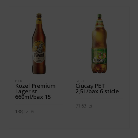
BERE
BERE
Kozel Premium
Ciucaş PET
Lager st
2,5L/bax 6 sticle
660ml/bax 15
71,63
lei
138,12
lei
ADAUGĂ ÎN COȘ
ADAUGĂ ÎN COȘ