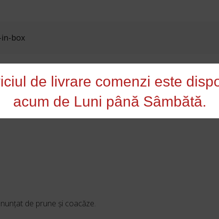
-in-box
iciul de livrare comenzi este dispo
e
acum de Luni până Sâmbătă.
pronunţat de prune şi coacăze.