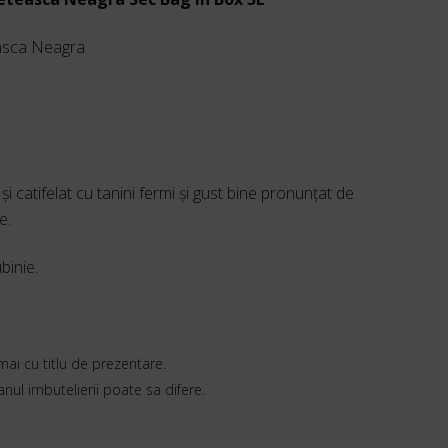
asca Neagra
şi catifelat cu tanini fermi şi gust bine pronunţat de
e.
binie.
mai cu titlu de prezentare.
 anul imbutelierii poate sa difere.