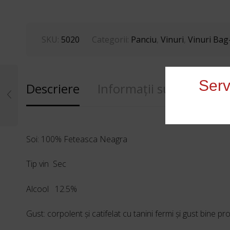
SKU:
5020
Categorii:
Panciu
,
Vinuri
,
Vinuri Bag
Serv
Descriere
Informații suplimentar
Soi: 100% Feteasca Neagra
Tip vin Sec
Alcool 12.5%
Gust: corpolent şi catifelat cu tanini fermi şi gust bine 