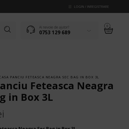
LOGIN / INREGISTRARE
0
Ai nevoie de ajutor?
0753 129 689
CASA PANCIU FETEASCA NEAGRA SEC BAG IN BOX 3L
Panciu Feteasca Neagra
g in Box 3L
ei
eteasca Neagra Sec Bag in Box 3L