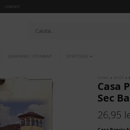
CONTACT
ŞAMPANIE / SPUMANT
SPIRTOASE
HOME
»
SHOP
»
Casa 
Sec Ba
26,95
l
Casa Panciu F