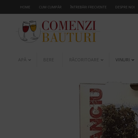
HOME
CUM CUMPĂR
ÎNTREBĂRI FRECVENTE
DESPRE NOI
APĂ
BERE
RĂCORITOARE
VINURI