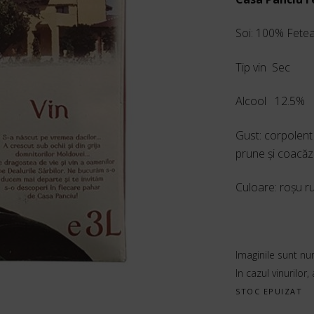
Soi: 100% Fete
Tip vin Sec
Alcool 12.5%
Gust: corpolent 
prune şi coacăz
Culoare: roşu ru
Imaginile sunt nu
In cazul vinurilor,
STOC EPUIZAT