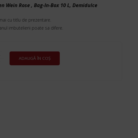
n Wein Rose , Bag-In-Box 10 L, Demidulce
mai cu titlu de prezentare.
 anul imbutelierii poate sa difere.
E
ADAUGĂ ÎN COȘ
N
E