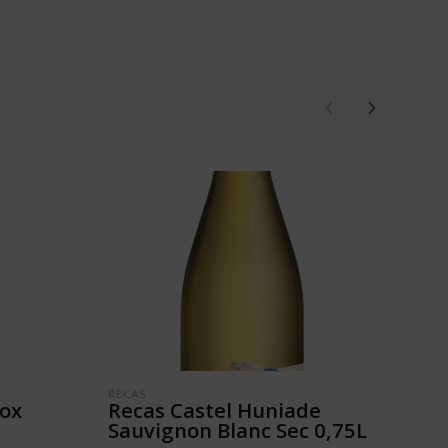
RECAS
VINU
Box
Recas Castel Huniade
Cr
Sauvignon Blanc Sec 0,75L
Bl