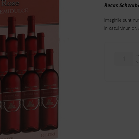
Recas Schwabe
Imaginile sunt nu
In cazul vinurilor,
CANTITAT
RECAS
SCHWABE
WEIN
ROSE,
BAG-
IN-
BOX
10
L,
DEMIDULC