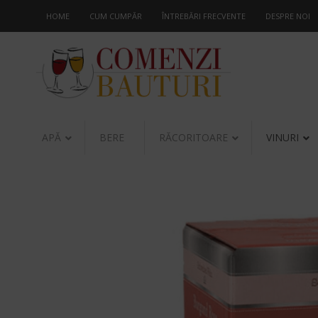
HOME
CUM CUMPĂR
ÎNTREBĂRI FRECVENTE
DESPRE NOI
APĂ
BERE
RĂCORITOARE
VINURI