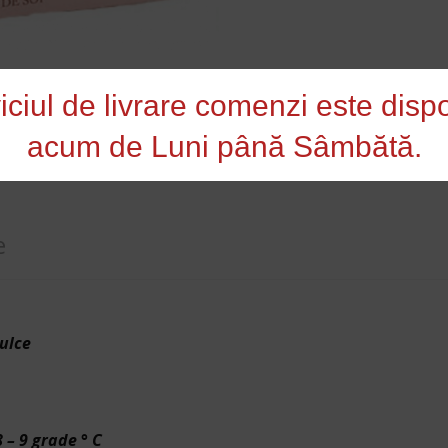
iciul de livrare comenzi este dispo
acum de Luni până Sâmbătă.
ri Bag-in-box
e
ulce
– 9 grade ° C