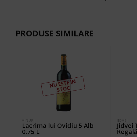
PRODUSE SIMILARE
N
U ESTE I
N
ST
OC
VINURI
JIDVEI
Lacrima lui Ovidiu 5 Alb
Jidvei
0.75 L
Regală