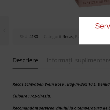
Serv
SKU:
4130
Categorii:
Recas
,
Recas
,
Vinuri
,
Vinu
Descriere
Informații suplimentar
Recas Schwaben Wein Rose , Bag-In-Box 10 L, Demid
Culoare : roz-cireșiu.
Recomandăm servirea vinului la o temperatura de 8 