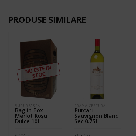
PRODUSE SIMILARE
N
U ESTE I
N
ST
OC
BUDUREASCA
CRAMA CEPTURA
I
Bag in Box
Purcari
Merlot Roşu
Sauvignon Blanc
Dulce 10L
Sec 0.75L
97,04
lei
36,30
lei