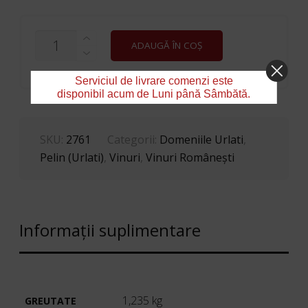
CANTITATE
ADAUGĂ ÎN COȘ
URLATI
VIA
ROZ
Serviciul de livrare comenzi este
0.75L
disponibil acum de Luni până Sâmbătă.
SKU:
2761
Categorii:
Domeniile Urlati
,
Pelin (Urlati)
,
Vinuri
,
Vinuri Româneşti
Informații suplimentare
1,235 kg
GREUTATE