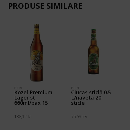
PRODUSE SIMILARE
BERE
BERE
Kozel Premium
Ciucaş sticlă 0.5
Lager st
L/naveta 20
660ml/bax 15
sticle
138,12
lei
75,53
lei
ADAUGĂ ÎN COȘ
ADAUGĂ ÎN COȘ