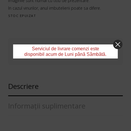
Imaginile sunt numai cu titlu de prezentare.
In cazul vinurilor, anul imbutelierii poate sa difere.
STOC EPUIZAT
SKU:
3392
Categorii:
Lichior&Bitter
,
Serviciul de livrare comenzi este
disponibil acum de Luni până Sâmbătă.
Spirtoase
Descriere
Informații suplimentare