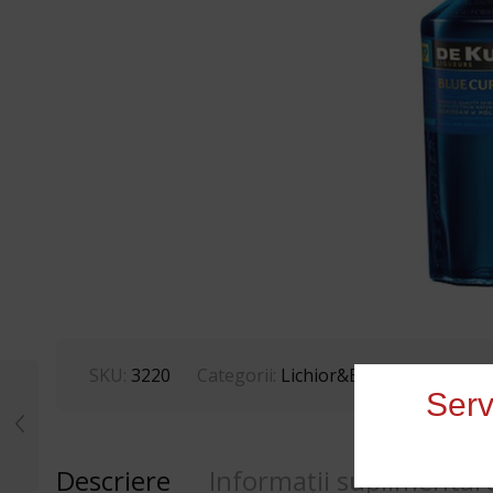
SKU:
3220
Categorii:
Lichior&Bitter
,
Pernod Ri
Serv
Descriere
Informații suplimentar