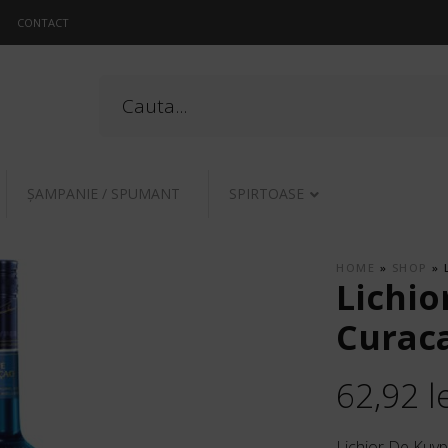
CONTACT
ŞAMPANIE / SPUMANT
SPIRTOASE
HOME
»
SHOP
»
Lichio
Curaca
62,92
l
Lichior De Kuy