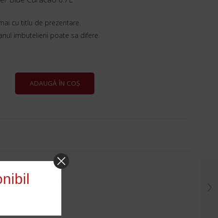
mai cu titlu de prezentare.
 anul imbutelierii poate sa difere.
E
ADAUGĂ ÎN COȘ
nibil