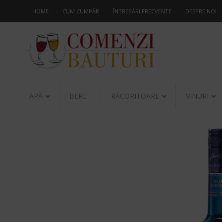
HOME
CUM CUMPĂR
ÎNTREBĂRI FRECVENTE
DESPRE NOI
APĂ
BERE
RĂCORITOARE
VINURI