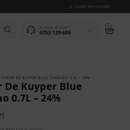
LOGIN / INREGISTRARE
0
Ai nevoie de ajutor?
0753 129 689
LICHIOR DE KUYPER BLUE CURACAO 0.7L – 24%
r De Kuyper Blue
o 0.7L – 24%
ei
per Blue Curacao 0.7L