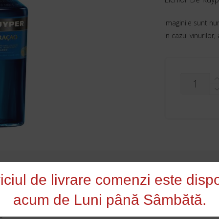
Imaginile sunt nu
In cazul vinurilor,
CANTITAT
LICHIOR
DE
KUYPER
BLUE
CURACAO
0.7L
-
24%
card
iciul de livrare comenzi este dispo
acum de Luni până Sâmbătă.
e