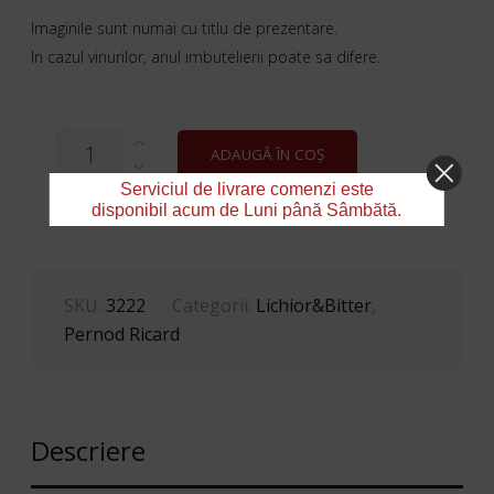
Imaginile sunt numai cu titlu de prezentare.
In cazul vinurilor, anul imbutelierii poate sa difere.
CANTITATE
ADAUGĂ ÎN COȘ
LICHIOR
DE
Serviciul de livrare comenzi este
KUYPER
disponibil acum de Luni până Sâmbătă.
ELDERFLOWER
0.7L
-
20%
SKU:
3222
Categorii:
Lichior&Bitter
,
Pernod Ricard
Descriere