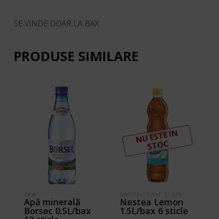
SE VINDE DOAR LA BAX
PRODUSE SIMILARE
N
U ESTE I
N
ST
OC
APA
RĂCORITOARE ŞI APE
Apă minerală
Nestea Lemon
Borsec 0.5L/bax
1.5L/bax 6 sticle