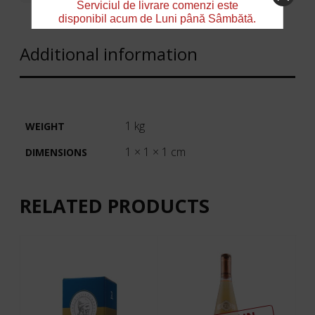
Serviciul de livrare comenzi este
disponibil acum de Luni până Sâmbătă.
Additional information
1 kg
WEIGHT
1 × 1 × 1 cm
DIMENSIONS
RELATED PRODUCTS