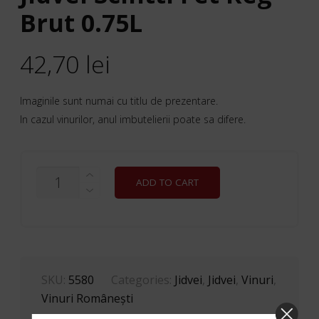
Brut 0.75L
42,70
lei
Imaginile sunt numai cu titlu de prezentare.
In cazul vinurilor, anul imbutelierii poate sa difere.
JIDVEI
ADD TO CART
SCINTTI
FET
REG
BRUT
0.75L
QUANTITY
SKU:
5580
Categories:
Jidvei
,
Jidvei
,
Vinuri
,
Vinuri Româneşti