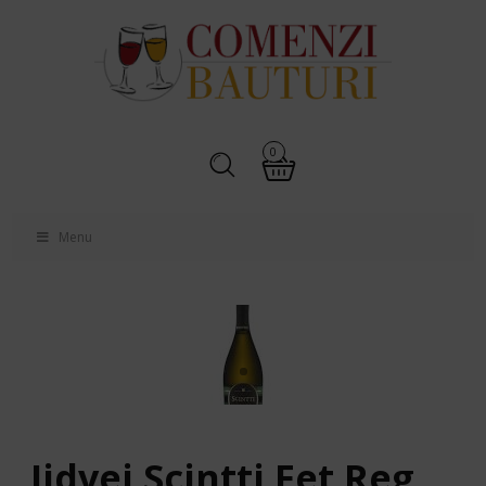
0
Menu
Jidvei Scintti Fet Reg