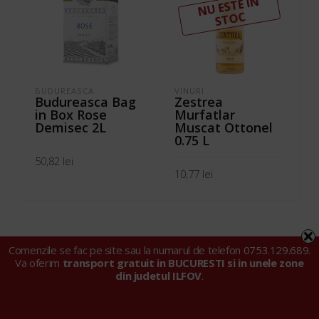
N
U ESTE I
N
ST
OC
BUDUREASCA
VINURI
V
Budureasca Bag
Zestrea
in Box Rose
Murfatlar
Demisec 2L
Muscat Ottonel
0.75 L
50,82
lei
10,77
lei
ADD TO CART
READ MORE
Comenzile se fac pe site sau la numarul de telefon 0753.129.689.
Va oferim
transport gratuit in BUCURESTI si in unele zone
din judetul ILFOV
.
© 2024 Tarell Import Export SRL |
Politica privind fișierele
cookie
|
Politica de confidențialitate