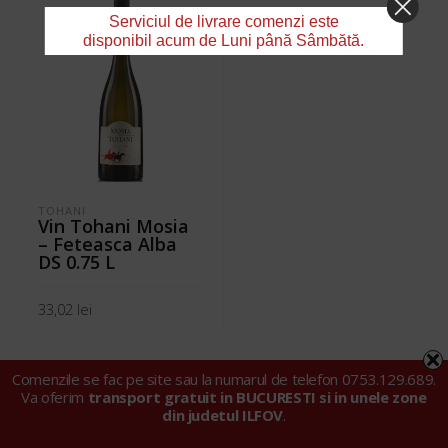
Serviciul de livrare comenzi este
disponibil acum de Luni până Sâmbătă.
TOHANI
Vin Tohani Mosia
– Feteasca Alba
DS 0.75 L
33,02
lei
ADAUGĂ ÎN COȘ
Comenzile se fac pe site sau la numarul de telefon 0753.129.689.
Va oferim
transport gratuit in BUCURESTI si in unele zone
din judetul ILFOV
.
© 2024 Tarell Import Export SRL |
Politica privind fișierele