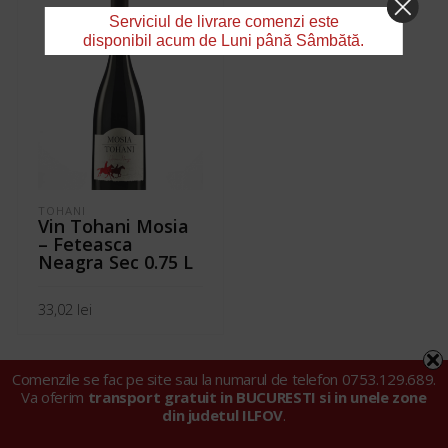
Serviciul de livrare comenzi este
disponibil acum de Luni până Sâmbătă.
TOHANI
Vin Tohani Mosia
– Feteasca
Neagra Sec 0.75 L
33,02
lei
ADAUGĂ ÎN COȘ
Comenzile se fac pe site sau la numarul de telefon 0753.129.689.
Va oferim
transport gratuit in BUCURESTI si in unele zone
din judetul ILFOV
.
© 2024 Tarell Import Export SRL |
Politica privind fișierele