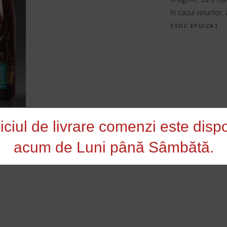
In cazul vinurilor,
STOC EPUIZAT
iciul de livrare comenzi este dispo
acum de Luni până Sâmbătă.
,
Vinuri Româneşti