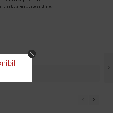
 anul imbutelierii poate sa difere.
nibil