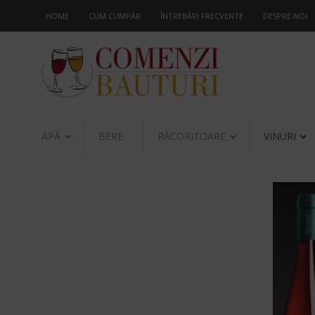
HOME
CUM CUMPĂR
ÎNTREBĂRI FRECVENTE
DESPRE NOI
APĂ
BERE
RĂCORITOARE
VINURI