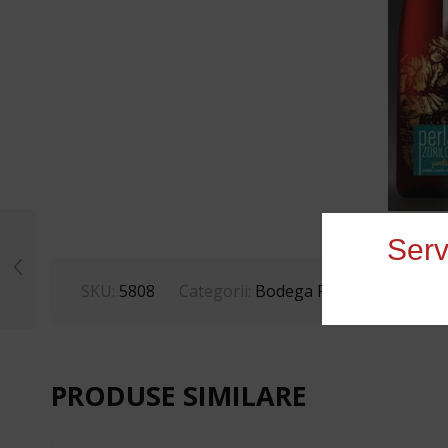
Serv
SKU:
5808
Categorii:
Bodega Pietroasa
,
Vinuri
PRODUSE SIMILARE