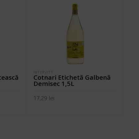
INTERVITT
BUD
etească
Cotnari Etichetă Galbenă
Bu
Demisec 1,5L
Wh
10
17,29
lei
164
ADAUGĂ ÎN COȘ
A