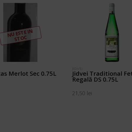
N
U ESTE I
N
ST
OC
JIDVEI
tas Merlot Sec 0.75L
Jidvei Traditional F
Regală DS 0.75L
i
21,50
lei
 MAI MULT
ADAUGĂ ÎN COȘ