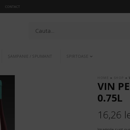
CONTACT
ŞAMPANIE / SPUMANT
SPIRTOASE
HOME
»
SHOP
»
VIN P
0.75L
16,26
l
Imaginile sunt nu