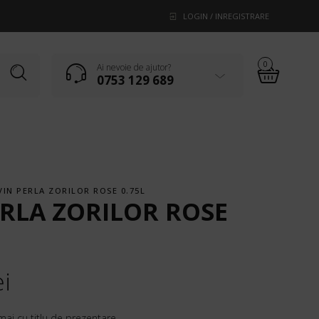
LOGIN / INREGISTRARE
0
Ai nevoie de ajutor?
0753 129 689
VIN PERLA ZORILOR ROSE 0.75L
ERLA ZORILOR ROSE
ei
mai cu titlu de prezentare.