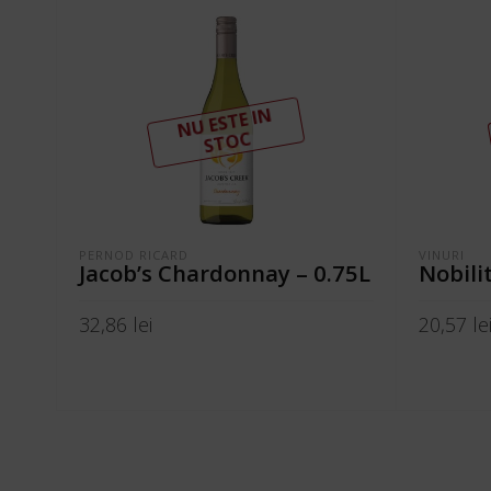
N
U ESTE I
N
ST
OC
PERNOD RICARD
VINURI
Jacob’s Chardonnay – 0.75L
Nobili
32,86
lei
20,57
le
CITEȘTE MAI MULT
CITEȘTE