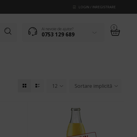
LOGIN / INREGISTRARE
0
Ai nevoie de ajutor?
0753 129 689
12
Sortare implicită