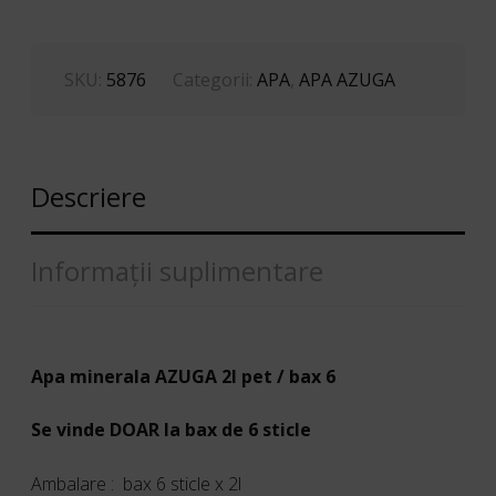
SKU:
5876
Categorii:
APA
,
APA AZUGA
Descriere
Informații suplimentare
Apa minerala AZUGA 2l pet / bax 6
Se vinde DOAR la bax de 6 sticle
Ambalare : bax 6 sticle x 2l