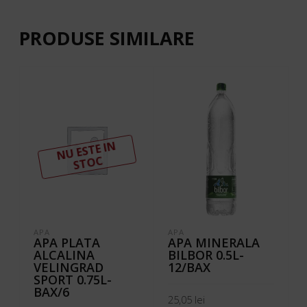
PRODUSE SIMILARE
N
U ESTE I
N
ST
OC
APA
APA
APA PLATA
APA MINERALA
ALCALINA
BILBOR 0.5L-
VELINGRAD
12/BAX
SPORT 0.75L-
BAX/6
25,05
lei