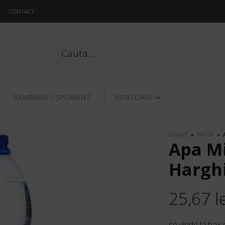
CONTACT
ŞAMPANIE / SPUMANT
SPIRTOASE
HOME
»
SHOP
»
Apa Mi
Harghi
25,67
l
se vinde la bax 