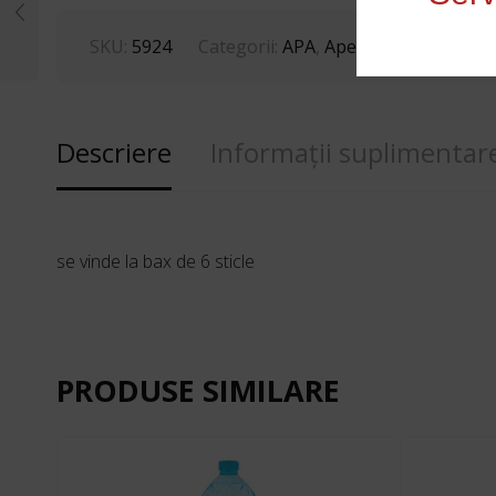
SKU:
5924
Categorii:
APA
,
Ape minerale
,
Răcori
Descriere
Informații suplimentar
se vinde la bax de 6 sticle
PRODUSE SIMILARE