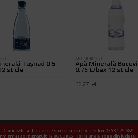
RALE
APE MINERALE
nerală Tuşnad 0.5
Apă Minerală Bucov
12 sticle
0.75 L/bax 12 sticle
i
62,27
lei
ÎN COȘ
ADAUGĂ ÎN COȘ
Comenzile se fac pe site sau la numarul de telefon 0753.129.689.
ll Import Export SRL |
Politica privind fișierele cookie
|
Politica de con
erim
transport gratuit in BUCURESTI si in unele zone din judetul