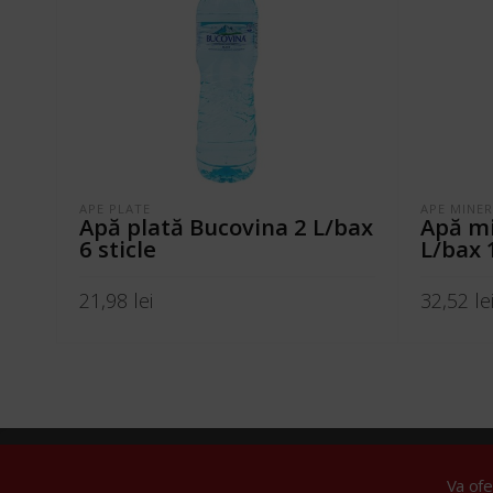
APE PLATE
APE MINE
Apă plată Bucovina 2 L/bax
Apă mi
6 sticle
L/bax 
21,98
lei
32,52
le
ADAUGĂ ÎN COȘ
ADAUGĂ 
© 2024 Tare
Va of