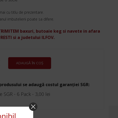
mai cu titlu de prezentare.
 anul imbutelierii poate sa difere.
RIMITEM baxuri, butoaie keg si navete in afara
ESTI si a judetului ILFOV.
E
ADAUGĂ ÎN COȘ
 produsului se adaugă costul garanției SGR:
e SGR - 6 Pack -
3,00
lei
nibil