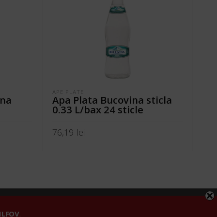
APE PLATE
COC
ina
Apa Plata Bucovina sticla
Sp
0.33 L/bax 24 sticle
do
76,19
lei
46,
ADAUGĂ ÎN COȘ
A
fidențialitate
 ILFOV
.