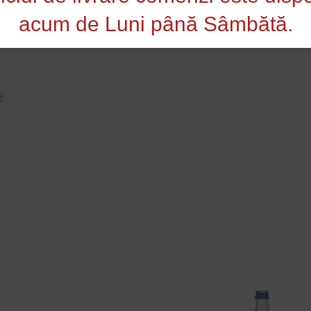
acum de Luni până Sâmbătă.
toare şi ape
e