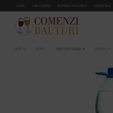
HOME
CUM CUMPĂR
ÎNTREBĂRI FRECVENTE
DESPRE NOI
APĂ
BERE
RĂCORITOARE
VINURI