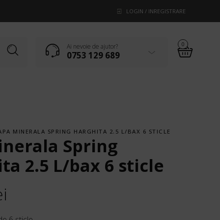
LOGIN / INREGISTRARE
0
Ai nevoie de ajutor?
0753 129 689
APA MINERALA SPRING HARGHITA 2.5 L/BAX 6 STICLE
nerala Spring
ta 2.5 L/bax 6 sticle
ei
de 6 sticle