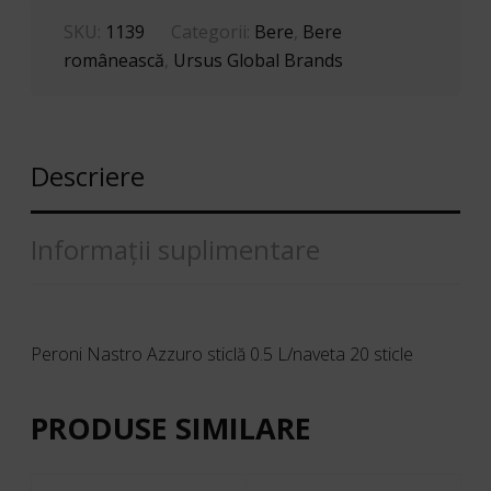
20
STICLE
SKU:
1139
Categorii:
Bere
,
Bere
românească
,
Ursus Global Brands
Descriere
Informații suplimentare
Peroni Nastro Azzuro sticlă 0.5 L/naveta 20 sticle
PRODUSE SIMILARE