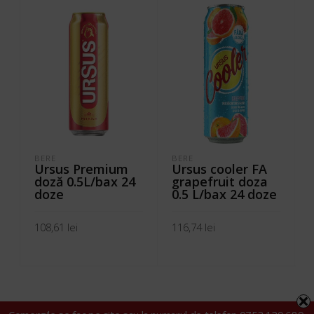
BERE
BERE
Ursus Premium
Ursus cooler FA
doză 0.5L/bax 24
grapefruit doza
doze
0.5 L/bax 24 doze
108,61
lei
116,74
lei
ADAUGĂ ÎN COȘ
ADAUGĂ ÎN COȘ