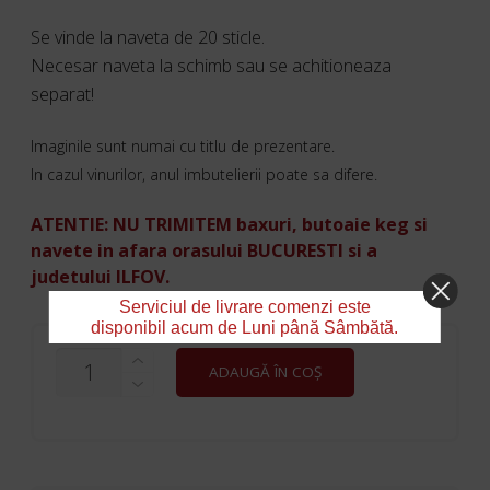
Se vinde la naveta de 20 sticle.
Necesar naveta la schimb sau se achitioneaza
separat!
Imaginile sunt numai cu titlu de prezentare.
In cazul vinurilor, anul imbutelierii poate sa difere.
ATENTIE: NU TRIMITEM baxuri, butoaie keg si
navete in afara orasului BUCURESTI si a
judetului ILFOV.
Serviciul de livrare comenzi este
disponibil acum de Luni până Sâmbătă.
CANTITATE
ADAUGĂ ÎN COȘ
PERONI
NASTRO
AZZURO
STICLĂ
0.5
L/NAVETA