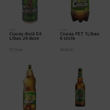
BERE
BERE
Ciucaş doză 0.5
Ciucaş PET 1L/bax
L/bax 24 doze
6 sticle
97,74
lei
40,00
lei
ADAUGĂ ÎN COȘ
ADAUGĂ ÎN COȘ