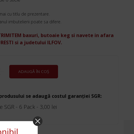
mai cu titlu de prezentare.
 anul imbutelierii poate sa difere.
RIMITEM baxuri, butoaie keg si navete in afara
ESTI si a judetului ILFOV.
E
ADAUGĂ ÎN COȘ
ANA
 produsului se adaugă costul garanției SGR:
e SGR - 6 Pack -
3,00
lei
nibil