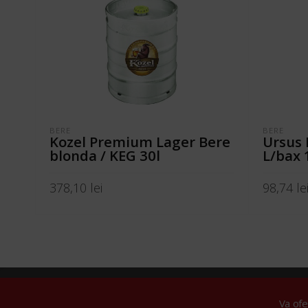
BERE
BERE
Kozel Premium Lager Bere
Ursus 
blonda / KEG 30l
L/bax 
378,10
lei
98,74
le
ADAUGĂ ÎN COȘ
ADAUGĂ 
© 2024 Tare
Va of