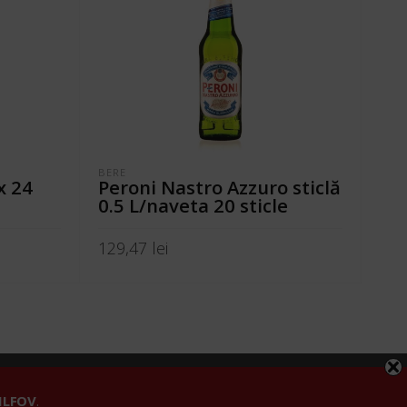
BERE
BER
x 24
Peroni Nastro Azzuro sticlă
Ko
0.5 L/naveta 20 sticle
24
129,47
lei
119
ADAUGĂ ÎN COȘ
A
fidențialitate
 ILFOV
.