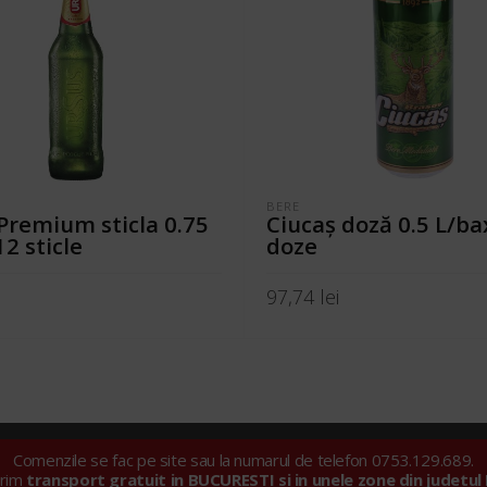
BERE
Premium sticla 0.75
Ciucaş doză 0.5 L/ba
12 sticle
doze
i
97,74
lei
ÎN COȘ
ADAUGĂ ÎN COȘ
Comenzile se fac pe site sau la numarul de telefon 0753.129.689.
ll Import Export SRL |
Politica privind fișierele cookie
|
Politica de con
erim
transport gratuit in BUCURESTI si in unele zone din judetul