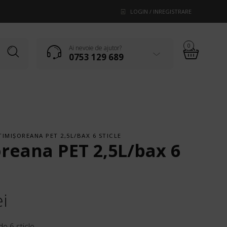
LOGIN / INREGISTRARE
0
Ai nevoie de ajutor?
0753 129 689
TIMIŞOREANA PET 2,5L/BAX 6 STICLE
reana PET 2,5L/bax 6
ei
de 6 sticle