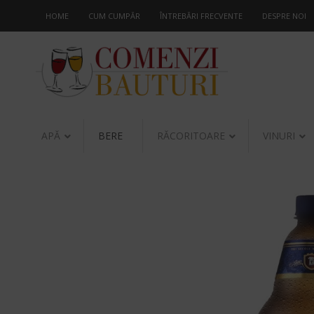
HOME
CUM CUMPĂR
ÎNTREBĂRI FRECVENTE
DESPRE NOI
APĂ
BERE
RĂCORITOARE
VINURI