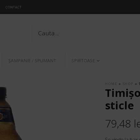
CONTACT
ŞAMPANIE / SPUMANT
SPIRTOASE
HOME
»
SHOP
»
Timişo
sticle
79,48
l
Se vinde la bax 