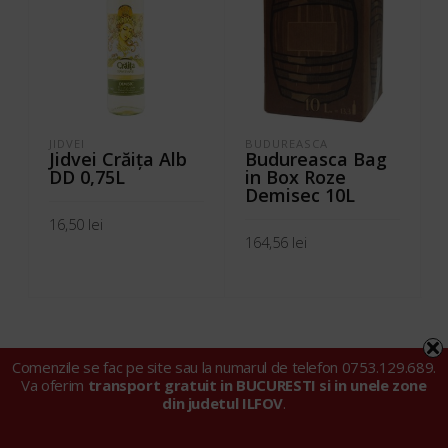
JIDVEI
BUDUREASCA
Jidvei Crăiţa Alb
Budureasca Bag
DD 0,75L
in Box Roze
Demisec 10L
16,50
lei
164,56
lei
ADAUGĂ ÎN COȘ
ADAUGĂ ÎN COȘ
Comenzile se fac pe site sau la numarul de telefon 0753.129.689.
Va oferim
transport gratuit in BUCURESTI si in unele zone
din judetul ILFOV
.
© 2024 Tarell Import Export SRL |
Politica privind fișierele