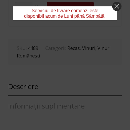
CANTITATE
ADAUGĂ ÎN COȘ
RECAS
Serviciul de livrare comenzi este
TE
disponibil acum de Luni până Sâmbătă.
IUBESC
ROZE
DEMIDULCE
0.75L
SKU:
4489
Categorii:
Recas
,
Vinuri
,
Vinuri
Româneşti
Descriere
Informații suplimentare