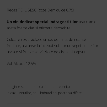
Recas TE IUBESC Roze Demidulce 0.75l
Un vin dedicat special indragostitilor
asa cum o
arata foarte clar si eticheta deosebita.
Culoare rosie violace si nas dominat de nuante
fructate, ascunse la inceput sub tonuri vegetale de flori
uscate si frunze verzi. Note de cirese si capsuni.
Vol. Alcool: 12.5%
Imaginile sunt numai cu titlu de prezentare.
In cazul vinurilor, anul imbutelierii poate sa difere.