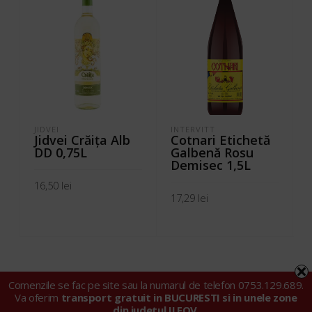
JIDVEI
INTERVITT
Jidvei Crăiţa Alb
Cotnari Etichetă
DD 0,75L
Galbenă Rosu
Demisec 1,5L
16,50
lei
17,29
lei
ADAUGĂ ÎN COȘ
ADAUGĂ ÎN COȘ
Comenzile se fac pe site sau la numarul de telefon 0753.129.689.
Va oferim
transport gratuit in BUCURESTI si in unele zone
din judetul ILFOV
.