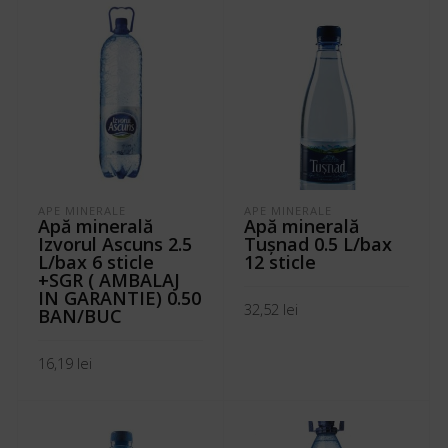
APE MINERALE
APE MINERALE
Apă minerală
Apă minerală
Izvorul Ascuns 2.5
Tuşnad 0.5 L/bax
L/bax 6 sticle
12 sticle
+SGR ( AMBALAJ
IN GARANTIE) 0.50
32,52
lei
BAN/BUC
ADAUGĂ ÎN COȘ
16,19
lei
ADAUGĂ ÎN COȘ