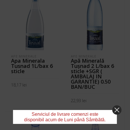
APE MINERALE
APE MINERALE
Apa Minerala
Apă Minerală
Tusnad 1L/bax 6
Tuşnad 2 L/bax 6
sticle
sticle +SGR (
AMBALAJ IN
GARANTIE) 0.50
18,17
lei
BAN/BUC
ADAUGĂ ÎN COȘ
22,93
lei
ADAUGĂ ÎN COȘ
Serviciul de livrare comenzi este
disponibil acum de Luni până Sâmbătă.