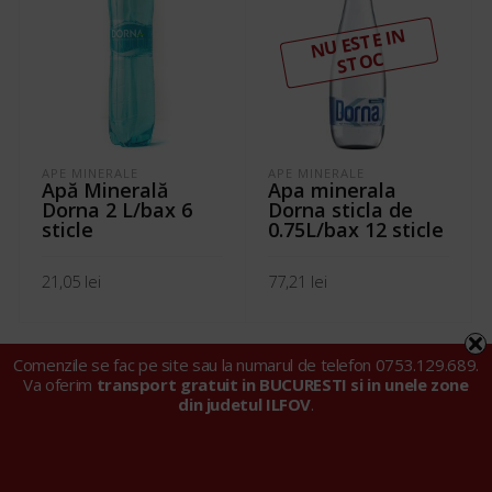
N
U ESTE I
N
ST
OC
APE MINERALE
APE MINERALE
Apă Minerală
Apa minerala
Dorna 2 L/bax 6
Dorna sticla de
sticle
0.75L/bax 12 sticle
21,05
lei
77,21
lei
ADAUGĂ ÎN COȘ
CITEȘTE MAI MULT
Comenzile se fac pe site sau la numarul de telefon 0753.129.689.
Va oferim
transport gratuit in BUCURESTI si in unele zone
din judetul ILFOV
.
© 2024 Tarell Import Export SRL |
Politica privind fișierele
cookie
|
Politica de confidențialitate