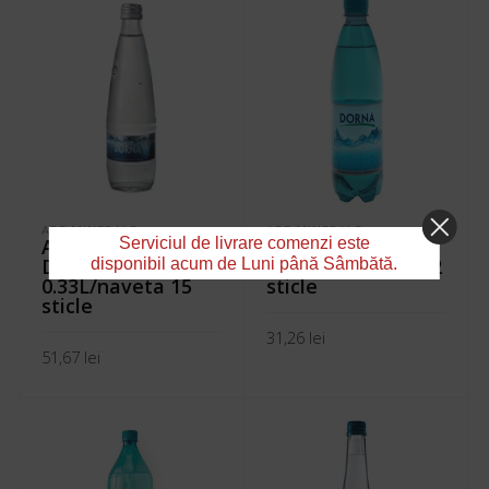
APE MINERALE
APE MINERALE
Serviciul de livrare comenzi este
Apa Minerala
Apă Minerală
Dorna sticla
Dorna 0.5 L/bax 12
disponibil acum de Luni până Sâmbătă.
0.33L/naveta 15
sticle
sticle
31,26
lei
51,67
lei
ADAUGĂ ÎN COȘ
ADAUGĂ ÎN COȘ