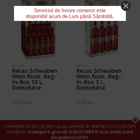
Serviciul de livrare comenzi este
disponibil acum de Luni până Sâmbătă.
RECAS
RECAS
Recas Schwaben
Recas Schwaben
Wein Rose, Bag-
Wein Rose, Bag-
In-Box 10 L,
In-Box 3 L,
Demidulce
Demidulce
157,30
lei
51,43
lei
ADAUGĂ ÎN COȘ
ADAUGĂ ÎN COȘ
Comenzile se fac pe site sau la numarul de telefon 0753.129.689.
Va oferim
transport gratuit in BUCURESTI si in unele zone
din judetul ILFOV
.