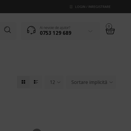
LOGIN / INREGISTRARE
0
Ai nevoie de ajutor?
0753 129 689
12
Sortare implicită