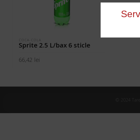
Serv
COCA-COLA
Sprite 2.5 L/bax 6 sticle
66,42
lei
ADAUGĂ ÎN COȘ
© 2024 Tare