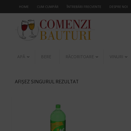
HOME
CUM CUMPĂR
ÎNTREBĂRI FRECVENTE
DESPRE NOI
APĂ
BERE
RĂCORITOARE
VINURI
AFIȘEZ SINGURUL REZULTAT