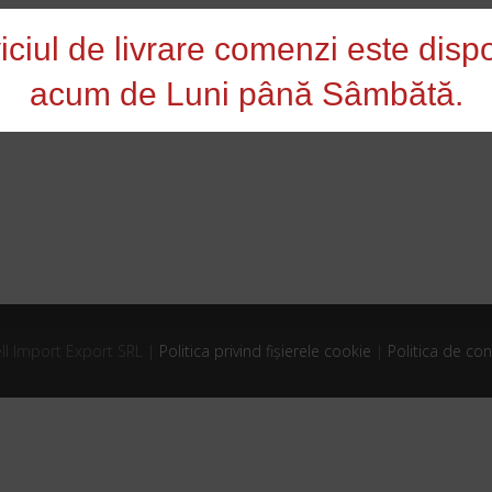
iciul de livrare comenzi este dispo
acum de Luni până Sâmbătă.
ll Import Export SRL |
Politica privind fișierele cookie
|
Politica de con