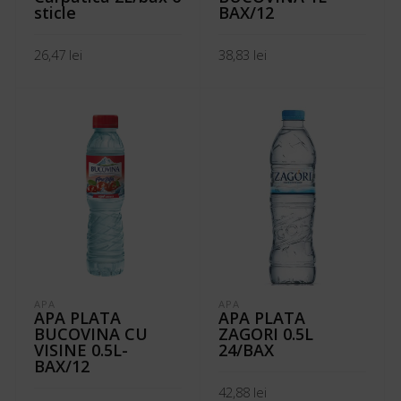
sticle
BAX/12
26,47
lei
38,83
lei
ADAUGĂ ÎN COȘ
ADAUGĂ ÎN COȘ
APA
APA
APA PLATA
APA PLATA
BUCOVINA CU
ZAGORI 0.5L
VISINE 0.5L-
24/BAX
BAX/12
42,88
lei