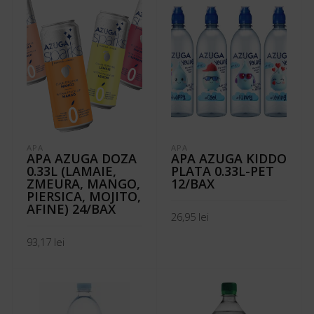
APA
APA
APA AZUGA DOZA
APA AZUGA KIDDO
0.33L (LAMAIE,
PLATA 0.33L-PET
ZMEURA, MANGO,
12/BAX
PIERSICA, MOJITO,
AFINE) 24/BAX
26,95
lei
93,17
lei
ADAUGĂ ÎN COȘ
ADAUGĂ ÎN COȘ