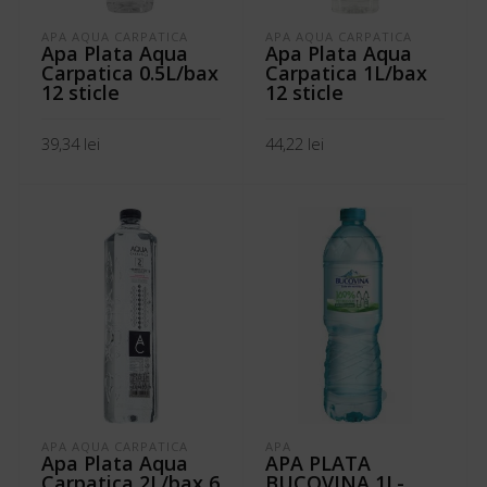
APA AQUA CARPATICA
APA AQUA CARPATICA
Apa Plata Aqua
Apa Plata Aqua
Carpatica 0.5L/bax
Carpatica 1L/bax
12 sticle
12 sticle
39,34
lei
44,22
lei
ADAUGĂ ÎN COȘ
ADAUGĂ ÎN COȘ
APA AQUA CARPATICA
APA
Apa Plata Aqua
APA PLATA
Carpatica 2L/bax 6
BUCOVINA 1L-