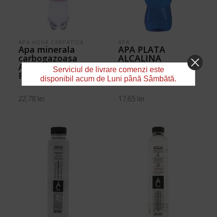
APA AQUA CARPATICA
APA
Apa minerala
APA PLATA
carbogazoasa
ALCALINA
Aqua Carpatica
VELINGRAD 1L-
Serviciul de livrare comenzi este
Forte 1.5l/bax 6st
BAX/6
disponibil acum de Luni până Sâmbătă.
22,78
lei
17,65
lei
ADAUGĂ ÎN COȘ
ADAUGĂ ÎN COȘ